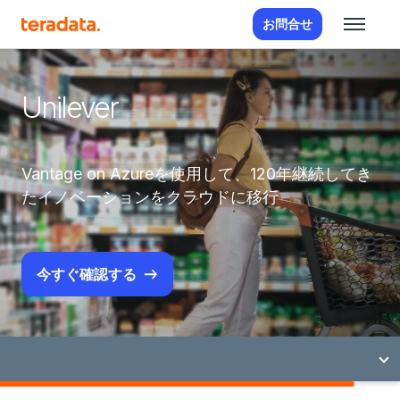
お問合せ
Unilever
Vantage on Azureを使用して、120年継続してき
たイノベーションをクラウドに移行
今すぐ確認する