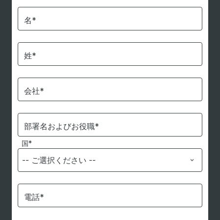
名*
姓*
会社*
部署名およびお役職*
国*
電話*