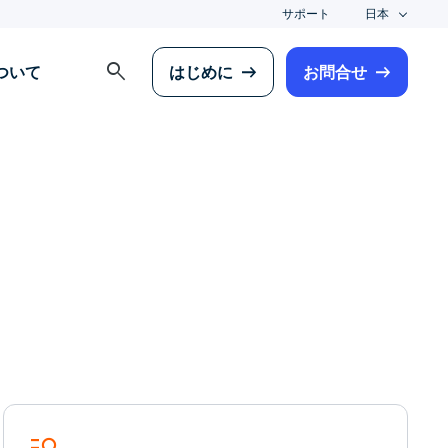
サポート
日本
search
について
はじめに
お問合せ
manage_search