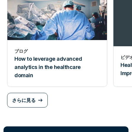
ブログ
ビデ
How to leverage advanced
Heal
analytics in the healthcare
Impr
domain
さらに見る