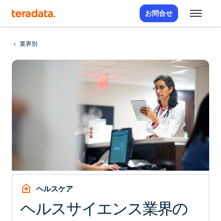
お問合せ
業界別
home_health
ヘルスケア
ヘルスサイエンス業界の