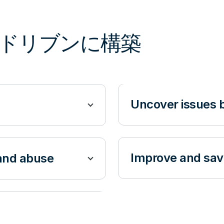
ドリブンに構築
Uncover issues b
Improve and save
 and abuse