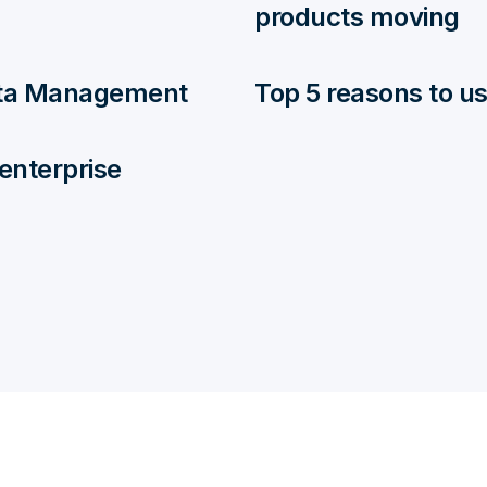
products moving
Data Management
Top 5 reasons to u
 enterprise