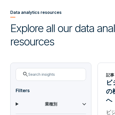
Data analytics resources
Explore all our data ana
resources
search
記事
ビ
の
Filters
へ
業種別
ビ