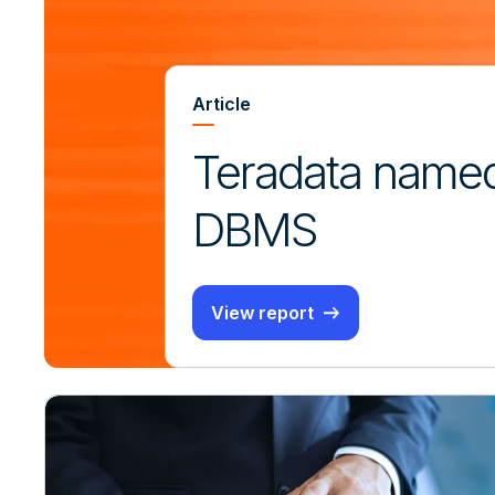
Article
Teradata named
DBMS
View report