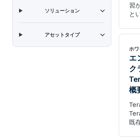
習
ソリューション
と
ま
アセットタイプ
ホワ
エ
ク
Te
概
Te
Te
既
る
ー