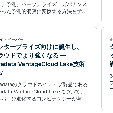
が、予測、パーソナライズ、ガバナンス
いった予測的洞察に変換する方法を学び
しょう。
イトペーパー
ンタープライズ向けに誕生し、
ラウドでより強くなる ―
radata VantageCloud Lake技術
要 ―
radataのクラウドネイティブ製品である
T
radata VantageCloud Lakeについて、
存および進化するコンピテンシーが与え
影響を理解することができるホワイトペ
パーです。