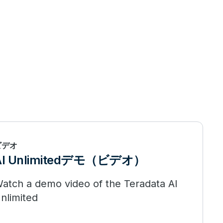
ビデオ
AI Unlimitedデモ（ビデオ）
atch a demo video of the Teradata AI
nlimited