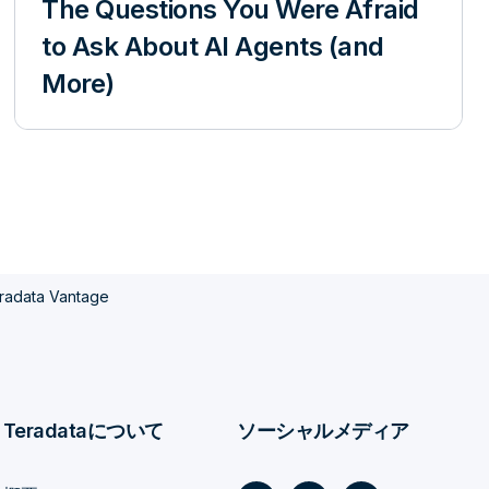
The Questions You Were Afraid
to Ask About AI Agents (and
More)
ta Vantage
Teradataについて
ソーシャルメディア