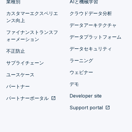
業種別
AIと機械学習
カスタマーエクスペリエ
クラウドデータ分析
ンス向上
データアーキテクチャ
ファイナンストランスフ
データプラットフォーム
ォーメーション
データセキュリティ
不正防止
ラーニング
サプライチェーン
ウェビナー
ユースケース
デモ
パートナー
Developer site
パートナーポータル
open_in_new
Support portal
open_in_new