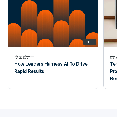
61:36
ウェビナー
ホ
How Leaders Harness AI To Drive
Te
Rapid Results
Pr
Ben