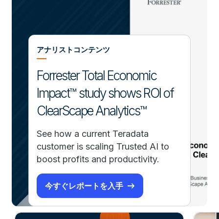
アナリストコンテンツ
Forrester Total Economic
Impact™ study shows ROI of
ClearScape Analytics™
See how a current Teradata
customer is scaling Trusted AI to
boost profits and productivity.
今すぐレポートを入手