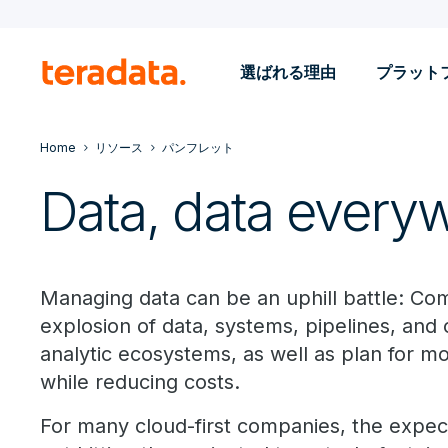
選ばれる理由
プラット
Home
リソース
パンフレット
Data, data every
Managing data can be an uphill battle: C
explosion of data, systems, pipelines, and 
analytic ecosystems, as well as plan for mod
while reducing costs.
For many cloud-first companies, the expect