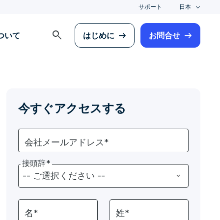
サポート
日本
search
について
はじめに
お問合せ
今すぐアクセスする
会社メールアドレス*
接頭辞*
名*
姓*