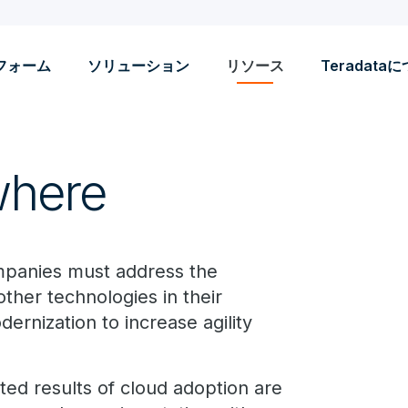
フォーム
ソリューション
リソース
Teradata
where
ompanies must address the
other technologies in their
ernization to increase agility
ed results of cloud adoption are