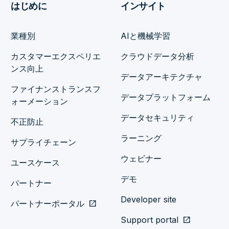
はじめに
インサイト
業種別
AIと機械学習
カスタマーエクスペリエ
クラウドデータ分析
ンス向上
データアーキテクチャ
ファイナンストランスフ
データプラットフォーム
ォーメーション
データセキュリティ
不正防止
ラーニング
サプライチェーン
ウェビナー
ユースケース
デモ
パートナー
Developer site
パートナーポータル
open_in_new
Support portal
open_in_new