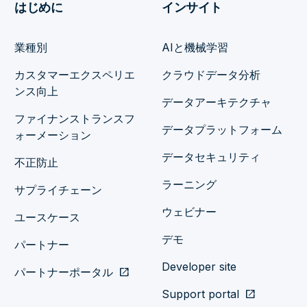
はじめに
インサイト
業種別
AIと機械学習
カスタマーエクスペリエ
クラウドデータ分析
ンス向上
データアーキテクチャ
ファイナンストランスフ
データプラットフォーム
ォーメーション
データセキュリティ
不正防止
ラーニング
サプライチェーン
ウェビナー
ユースケース
デモ
パートナー
Developer site
パートナーポータル
open_in_new
Support portal
open_in_new