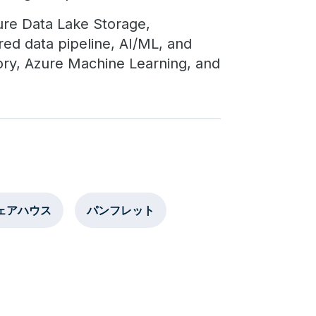
ure Data Lake Storage,
red data pipeline, AI/ML, and
tory, Azure Machine Learning, and
ェアハウス
パンフレット