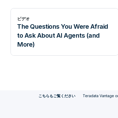
ビデオ
The Questions You Were Afraid
to Ask About AI Agents (and
More)
Teradata Vantage o
こちらもご覧ください