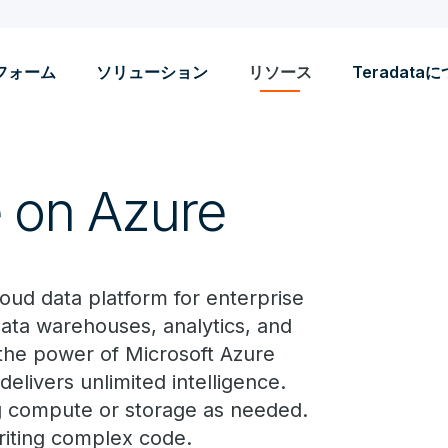
フォーム
ソリューション
リソース
Teradata
 on Azure
oud data platform for enterprise
 data warehouses, analytics, and
the power of Microsoft Azure
delivers unlimited intelligence.
g compute or storage as needed.
riting complex code.