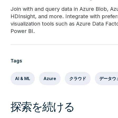
Join with and query data in Azure Blob, Az
HDInsight, and more. Integrate with prefer
visualization tools such as Azure Data Fac
Power BI.
Tags
AI & ML
Azure
クラウド
データウ
探索を続ける