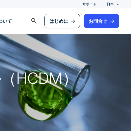
サポート
日本
search
について
はじめに
お問合せ
（HCDM）