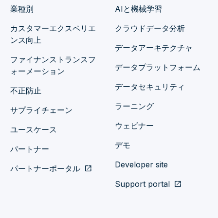
業種別
AIと機械学習
カスタマーエクスペリエ
クラウドデータ分析
ンス向上
データアーキテクチャ
ファイナンストランスフ
データプラットフォーム
ォーメーション
データセキュリティ
不正防止
ラーニング
サプライチェーン
ウェビナー
ユースケース
デモ
パートナー
Developer site
パートナーポータル
open_in_new
Support portal
open_in_new