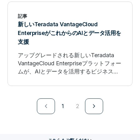
記事
新しいTeradata VantageCloud
EnterpriseがこれからのAIとデータ活用を
支援
アップグレードされる新しいTeradata
VantageCloud Enterpriseプラットフォー
ムが、AIとデータを活用するビジネスイ
ノベーションの進化をリード
navigate_next
navigate_next
1
2