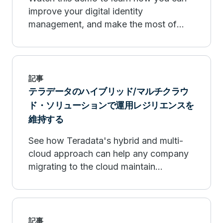
improve your digital identity
management, and make the most of
your data at scale with Teradata
Vantage and Celebrus.
記事
テラデータのハイブリッド/マルチクラウ
ド・ソリューションで運用レジリエンスを
維持する
See how Teradata's hybrid and multi-
cloud approach can help any company
migrating to the cloud maintain
operational resilience and meet
regulatory requirements.
記事