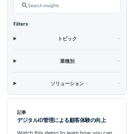
search
Filters
トピック
業種別
ソリューション
記事
デジタルID管理による顧客体験の向上
Watch this demo to learn how you can