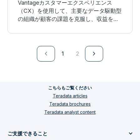
Vantageカスタマーエクスペリエンス
（CX）を使用して、主要なデータ駆動型
の組織が顧客の課題を克服し、収益を増
大させて、サービス・コストを削減す
る、画期的なビジネス成果を推進する方
法をご覧ください。
navigate_next
navigate_next
1
2
こちらもご覧ください
Teradata articles
Teradata brochures
Teradata analyst content
ご支援できること